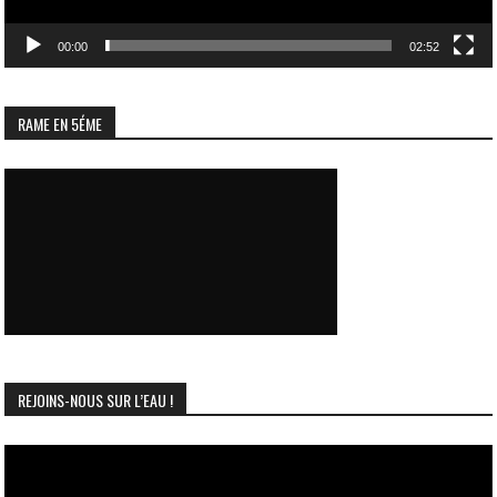
00:00
02:52
RAME EN 5ÉME
REJOINS-NOUS SUR L’EAU !
Lecteur
vidéo