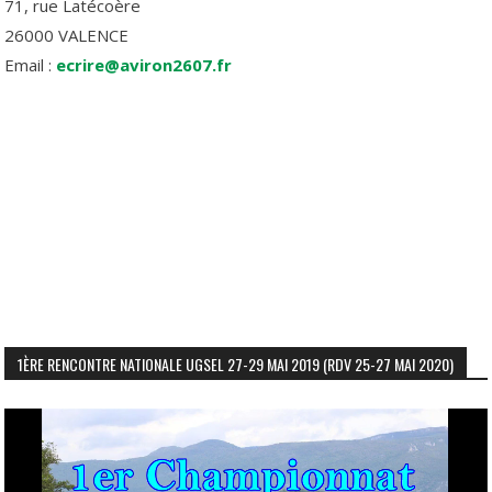
71, rue Latécoère
26000 VALENCE
Email :
ecrire@aviron2607.fr
1ÈRE RENCONTRE NATIONALE UGSEL 27-29 MAI 2019 (RDV 25-27 MAI 2020)
Lecteur
vidéo