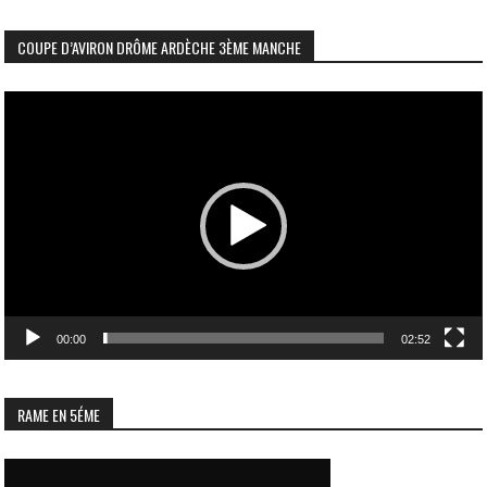
COUPE D’AVIRON DRÔME ARDÈCHE 3ÈME MANCHE
Lecteur
vidéo
00:00
02:52
RAME EN 5ÉME