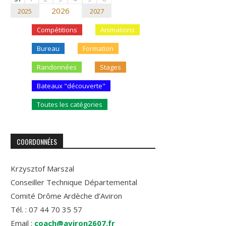
2026
2025
2027
Compétitions
Animations
Bureau
Formation
Randonnées
Stages
Bateaux "découverte"
Toutes les catégories
COORDONNÉES
Krzysztof Marszal
Conseiller Technique Départemental
Comité Drôme Ardèche d’Aviron
Tél. : 07 44 70 35 57
Email :
coach@aviron2607.fr