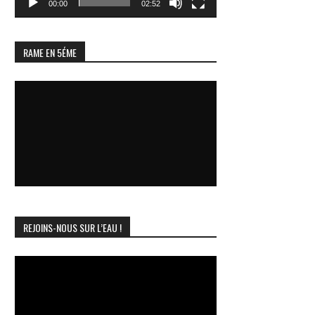
00:00
02:52
RAME EN 5ÉME
REJOINS-NOUS SUR L’EAU !
Lecteur
vidéo