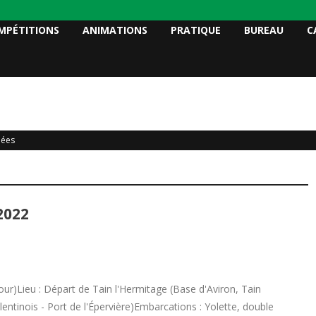
MPÉTITIONS
ANIMATIONS
PRATIQUE
BUREAU
C
ées
2022
ur)Lieu : Départ de Tain l'Hermitage (Base d'Aviron, Tain
lentinois - Port de l'Épervière)Embarcations : Yolette, double