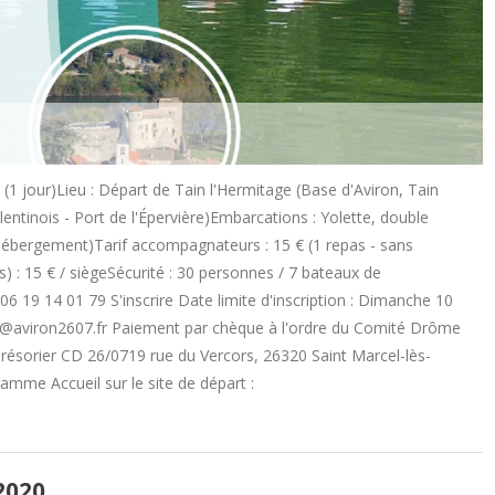
1 jour)Lieu : Départ de Tain l'Hermitage (Base d'Aviron, Tain
lentinois - Port de l'Épervière)Embarcations : Yolette, double
 hébergement)Tarif accompagnateurs : 15 € (1 repas - sans
 : 15 € / siègeSécurité : 30 personnes / 7 bateaux de
06 19 14 01 79 S'inscrire Date limite d'inscription : Dimanche 10
aid@aviron2607.fr Paiement par chèque à l'ordre du Comité Drôme
Trésorier CD 26/0719 rue du Vercors, 26320 Saint Marcel-lès-
amme Accueil sur le site de départ :
2020