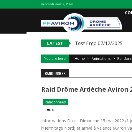
vendredi, août 7, 2026
CO
Test Ergo 07/12/2025
LATEST
You are here
Home
>
Animations
>
Randonn
RANDONNÉES
Raid Drôme Ardèche Aviron 
Randonnées
0
Informations Date : Dimanche 15 mai 2022 (1 jo
l'Hermitage Nord) et arrivé à Valence (Aviron Va