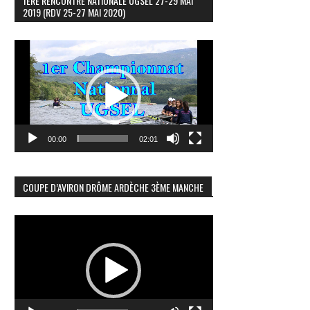
1ÈRE RENCONTRE NATIONALE UGSEL 27-29 MAI
2019 (RDV 25-27 MAI 2020)
Lecteur
vidéo
00:00
02:01
COUPE D’AVIRON DRÔME ARDÈCHE 3ÈME MANCHE
Lecteur
vidéo