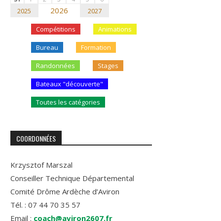
2026
2025
2027
Compétitions
Animations
Bureau
Formation
Randonnées
Stages
Bateaux "découverte"
Toutes les catégories
COORDONNÉES
Krzysztof Marszal
Conseiller Technique Départemental
Comité Drôme Ardèche d’Aviron
Tél. : 07 44 70 35 57
Email :
coach@aviron2607.fr