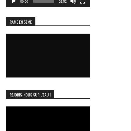
00:00
02:52
RAME EN 5ÉME
REJOINS-NOUS SUR L’EAU !
Lecteur
vidéo