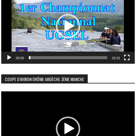
vidéo
00:00
02:01
COUPE D’AVIRON DRÔME ARDÈCHE 3ÈME MANCHE
Lecteur
vidéo