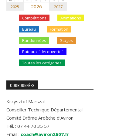
2026
2025
2027
Compétitions
Animations
Bureau
Formation
Randonnées
Stages
Bateaux "découverte"
Toutes les catégories
COORDONNÉES
Krzysztof Marszal
Conseiller Technique Départemental
Comité Drôme Ardèche d’Aviron
Tél. : 07 44 70 35 57
Email :
coach@aviron2607.fr