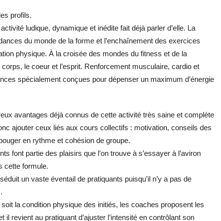
es profils.
ivité ludique, dynamique et inédite fait déjà parler d’elle. La
endances du monde de la forme et l’enchaînement des exercices
ion physique. À la croisée des mondes du fitness et de la
 le corps, le coeur et l’esprit. Renforcement musculaire, cardio et
ances spécialement conçues pour dépenser un maximum d’énergie
ux avantages déjà connus de cette activité très saine et complète
onc ajouter ceux liés aux cours collectifs : motivation, conseils des
ouger en rythme et cohésion de groupe.
s font partie des plaisirs que l’on trouve à s’essayer à l’aviron
s cette formule.
 séduit un vaste éventail de pratiquants puisqu’il n’y a pas de
.
soit la condition physique des initiés, les coaches proposent les
t il revient au pratiquant d’ajuster l’intensité en contrôlant son