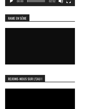
00:00
02:52
RAME EN 5ÉME
REJOINS-NOUS SUR L’EAU !
Lecteur
vidéo