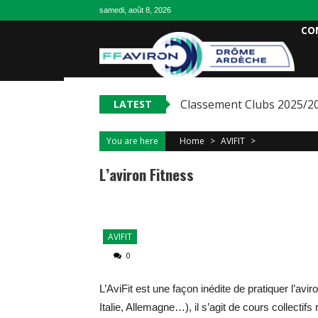
samedi, août 8, 2026
CO
Classement Clubs 2025/2
LATEST
You are here
Home
>
AVIFIT
>
L’aviron Fitness
AVIFIT
0
L’AviFit est une façon inédite de pratiquer l’av
Italie, Allemagne…), il s’agit de cours collect