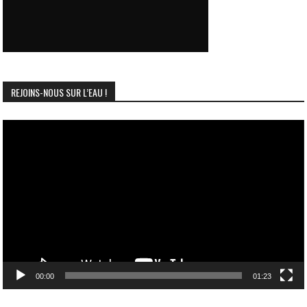
REJOINS-NOUS SUR L’EAU !
Lecteur
vidéo
00:00
01:23