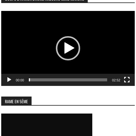
Lecteur
vidéo
00:00
02:52
RAME EN 5ÉME