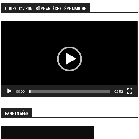
COUPE D’AVIRON DRÔME ARDÈCHE 3ÈME MANCHE
Lecteur
vidéo
00:00
02:52
RAME EN 5ÉME