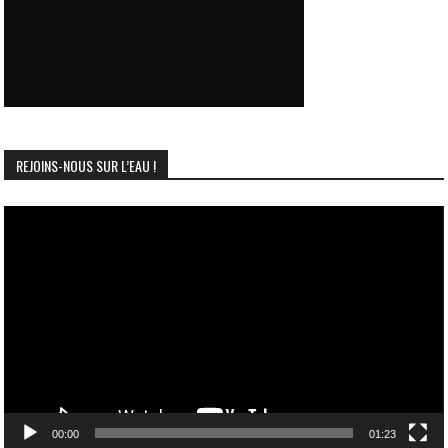
REJOINS-NOUS SUR L’EAU !
Lecteur
vidéo
00:00
01:23