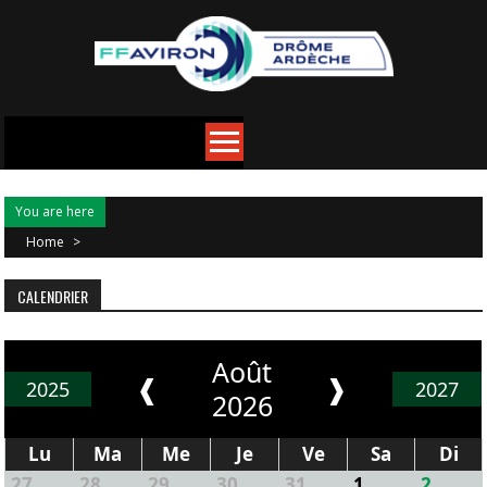
You are here
Home
>
CALENDRIER
Août
❰
❱
2025
2027
2026
Lu
Ma
Me
Je
Ve
Sa
Di
27
28
29
30
31
1
2