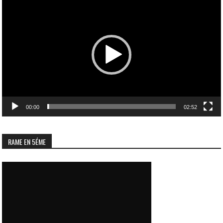
vidéo
00:00
02:52
RAME EN 5ÉME