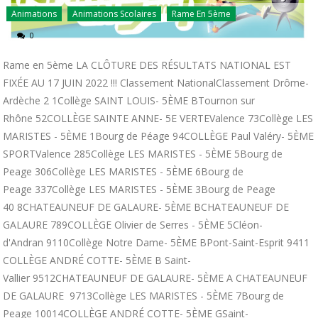
Animations
Animations Scolaires
Rame En 5ème
0
Rame en 5ème LA CLÔTURE DES RÉSULTATS NATIONAL EST
FIXÉE AU 17 JUIN 2022 !!! Classement NationalClassement Drôme-
Ardèche 2 1Collège SAINT LOUIS- 5ÈME BTournon sur
Rhône 52COLLÈGE SAINTE ANNE- 5E VERTEValence 73Collège LES
MARISTES - 5ÈME 1Bourg de Péage 94COLLÈGE Paul Valéry- 5ÈME
SPORTValence 285Collège LES MARISTES - 5ÈME 5Bourg de
Peage 306Collège LES MARISTES - 5ÈME 6Bourg de
Peage 337Collège LES MARISTES - 5ÈME 3Bourg de Peage
40 8CHATEAUNEUF DE GALAURE- 5ÈME BCHATEAUNEUF DE
GALAURE 789COLLÈGE Olivier de Serres - 5ÈME 5Cléon-
d'Andran 9110Collège Notre Dame- 5ÈME BPont-Saint-Esprit 9411
COLLÈGE ANDRÉ COTTE- 5ÈME B Saint-
Vallier 9512CHATEAUNEUF DE GALAURE- 5ÈME A CHATEAUNEUF
DE GALAURE 9713Collège LES MARISTES - 5ÈME 7Bourg de
Peage 10014COLLÈGE ANDRÉ COTTE- 5ÈME GSaint-