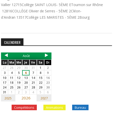
Vallier 12715Collège SAINT LOUIS- 5ÈME ETournon sur Rhône
12816COLLÈGE Olivier de Serres - 5ÈME 2Cléon-
d'Andran 13517Collège LES MARISTES - 5ÈME 2Bourg
CALENDRIER
Août
Lu
Ma
Me
Je
Ve
Sa
Di
27
28
29
30
31
1
2
3
4
5
6
7
8
9
10
11
12
13
14
15
16
17
18
19
20
21
22
23
24
25
26
27
28
29
30
31
1
2
3
4
5
6
2026
2025
2027
Compétitions
Animations
Bureau