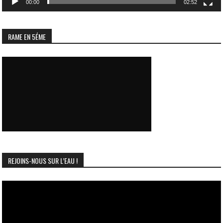
00:00
02:52
RAME EN 5ÉME
REJOINS-NOUS SUR L’EAU !
Lecteur
vidéo