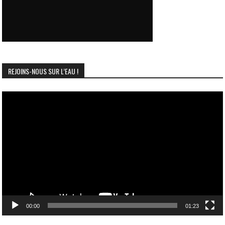
REJOINS-NOUS SUR L’EAU !
Lecteur
vidéo
00:00
01:23