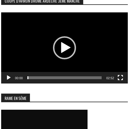
COUPE D’AVIRON DRÔME ARDÈCHE 3ÈME MANCHE
Lecteur
vidéo
00:00
02:52
RAME EN 5ÉME