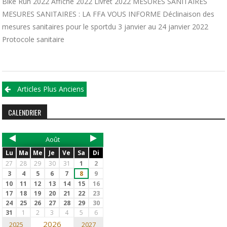
Bike Run 2022 Affiche 2022 Livret 2022 MESURES SANITAIRES
MESURES SANITAIRES : LA FFA VOUS INFORME Déclinaison des
mesures sanitaires pour le sportdu 3 janvier au 24 janvier 2022
Protocole sanitaire
Articles Plus Anciens
CALENDRIER
Août
Lu
Ma
Me
Je
Ve
Sa
Di
27
28
29
30
31
1
2
3
4
5
6
7
8
9
10
11
12
13
14
15
16
17
18
19
20
21
22
23
24
25
26
27
28
29
30
31
1
2
3
4
5
6
2026
2025
2027