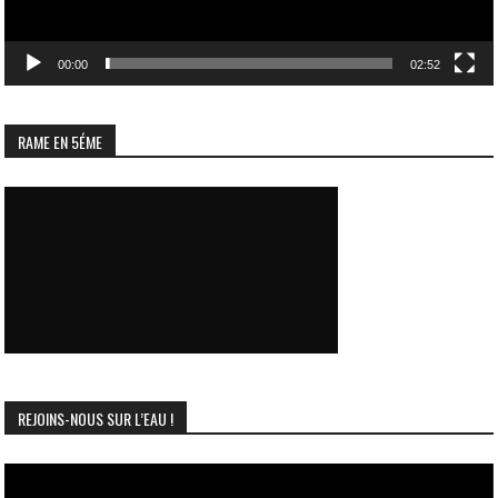
00:00
02:52
RAME EN 5ÉME
REJOINS-NOUS SUR L’EAU !
Lecteur