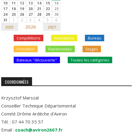
10
11
12
13
14
15
16
17
18
19
20
21
22
23
24
25
26
27
28
29
30
31
1
2
3
4
5
6
2026
2025
2027
Compétitions
Animations
Bureau
Formation
Randonnées
Stages
Bateaux "découverte"
Toutes les catégories
COORDONNÉES
Krzysztof Marszal
Conseiller Technique Départemental
Comité Drôme Ardèche d’Aviron
Tél. : 07 44 70 35 57
Email :
coach@aviron2607.fr