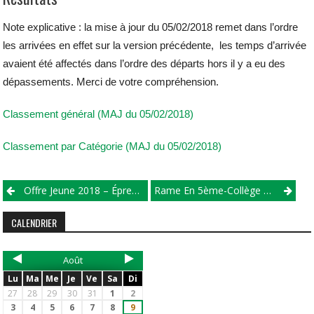
Note explicative : la mise à jour du 05/02/2018 remet dans l’ordre
les arrivées en effet sur la version précédente, les temps d’arrivée
avaient été affectés dans l’ordre des départs hors il y a eu des
dépassements. Merci de votre compréhension.
Classement général (MAJ du 05/02/2018)
Classement par Catégorie (MAJ du 05/02/2018)
Offre Jeune 2018 – Épreuve Au Sol
Rame En 5ème-Collège Olivier De Serres À Cléon-D’Andran – Classe 5ème 2
CALENDRIER
Août
Lu
Ma
Me
Je
Ve
Sa
Di
27
28
29
30
31
1
2
3
4
5
6
7
8
9