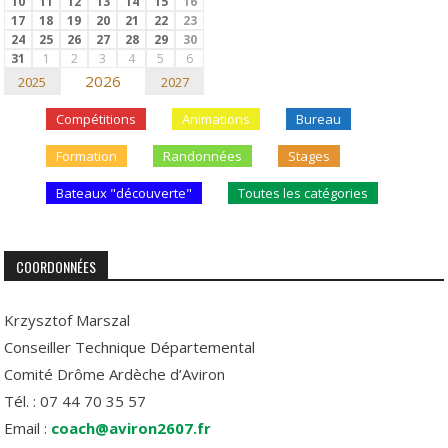
10
11
12
13
14
15
16
17
18
19
20
21
22
23
24
25
26
27
28
29
30
31
1
2
3
4
5
6
2026
2025
2027
Compétitions
Animations
Bureau
Formation
Randonnées
Stages
Bateaux "découverte"
Toutes les catégories
COORDONNÉES
Krzysztof Marszal
Conseiller Technique Départemental
Comité Drôme Ardèche d’Aviron
Tél. : 07 44 70 35 57
Email :
coach@aviron2607.fr