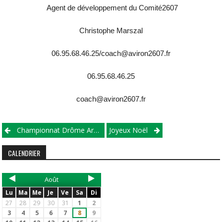
Agent de développement du Comité2607
Christophe Marszal
06.95.68.46.25/coach@aviron2607.fr
06.95.68.46.25
coach@aviron2607.fr
Championnat Drôme Ardèche Aviron Indoor 2018
Joyeux Noël
CALENDRIER
Août
Lu
Ma
Me
Je
Ve
Sa
Di
27
28
29
30
31
1
2
3
4
5
6
7
8
9