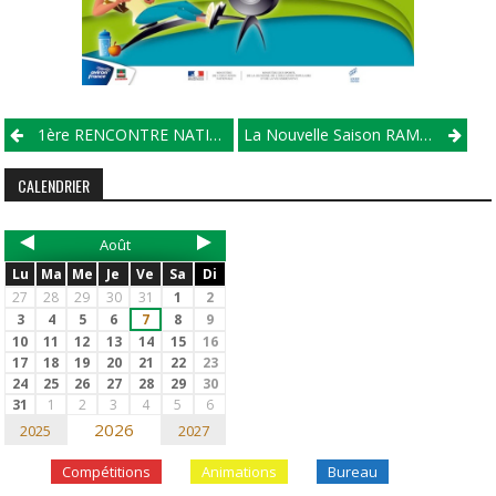
1ère RENCONTRE NATIONALE UGSEL 27-29 Mai 2019
La Nouvelle Saison RAME EN 5ème Recommence!!!
CALENDRIER
Août
Lu
Ma
Me
Je
Ve
Sa
Di
27
28
29
30
31
1
2
3
4
5
6
7
8
9
10
11
12
13
14
15
16
17
18
19
20
21
22
23
24
25
26
27
28
29
30
31
1
2
3
4
5
6
2026
2025
2027
Compétitions
Animations
Bureau