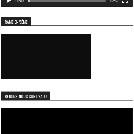
00:00
02:52
RAME EN 5ÉME
REJOINS-NOUS SUR L’EAU !
Lecteur
vidéo