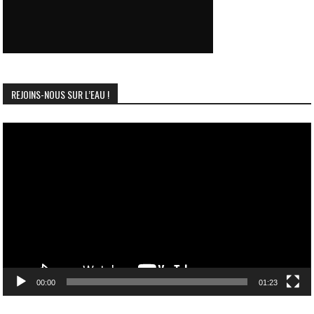
REJOINS-NOUS SUR L’EAU !
Lecteur
vidéo
00:00
01:23