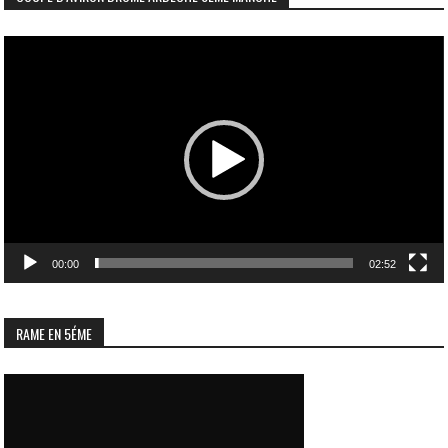
Lecteur
vidéo
00:00
02:52
RAME EN 5ÉME