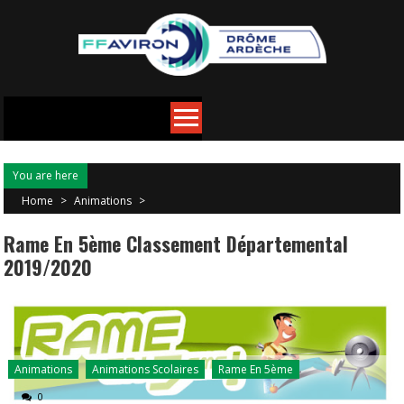
You are here
Home
>
Animations
>
Rame En 5ème Classement Départemental
2019/2020
Animations
Animations Scolaires
Rame En 5ème
0