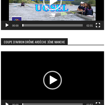
00:00
02:01
COUPE D’AVIRON DRÔME ARDÈCHE 3ÈME MANCHE
Lecteur
vidéo
00:00
02:52