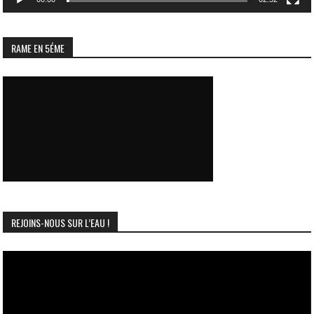
RAME EN 5ÉME
REJOINS-NOUS SUR L’EAU !
Lecteur
vidéo