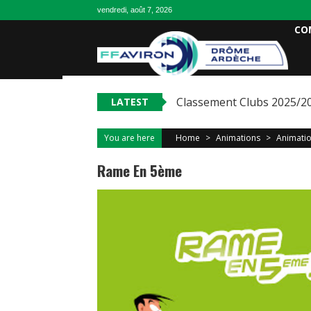
vendredi, août 7, 2026
CO
Classement Clubs 2025/2
LATEST
You are here
Home
>
Animations
>
Animatio
Rame En 5ème