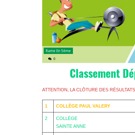
Rame En 5ème
0
Classement Dé
ATTENTION, LA CLÔTURE DES RÉSULTATS N
1
COLLÈGE PAUL VALERY
2
COLLÈGE
SAINTE ANNE