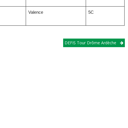
Valence
5C
DEFIS Tour Drôme Ardèche