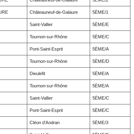
URE
Châteauneuf-de-Galaure
5ÈME/1
Saint-Vallier
5ÈME/E
Tournon-sur-Rhône
5ÈME/C
Pont-Saint-Esprit
5ÈME/A
Tournon-sur-Rhône
5ÈME/D
Dieulefit
5ÈME/A
Tournon-sur-Rhône
5ÈME/A
Saint-Vallier
5ÈME/C
Pont-Saint-Esprit
5ÈME/C
Cléon d’Andran
5ÈME/3