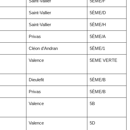
Saint-Vallier
5ÈME/F
Saint-Vallier
5ÈME/D
Saint-Vallier
5ÈME/H
Privas
5ÈME/A
Cléon d’Andran
5ÈME/1
Valence
5EME VERTE
Dieulefit
5ÈME/B
Privas
5ÈME/B
Valence
5B
Valence
5D