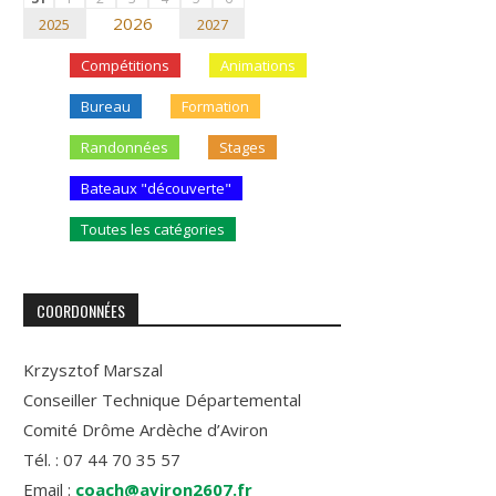
2026
2025
2027
Compétitions
Animations
Bureau
Formation
Randonnées
Stages
Bateaux "découverte"
Toutes les catégories
COORDONNÉES
Krzysztof Marszal
Conseiller Technique Départemental
Comité Drôme Ardèche d’Aviron
Tél. : 07 44 70 35 57
Email :
coach@aviron2607.fr