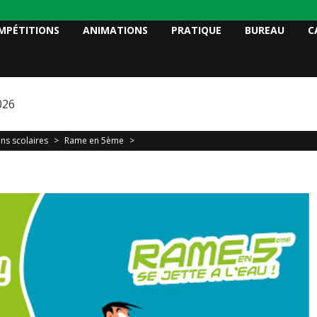
MPÉTITIONS
ANIMATIONS
PRATIQUE
BUREAU
C
026
ns scolaires
>
Rame en 5ème
>