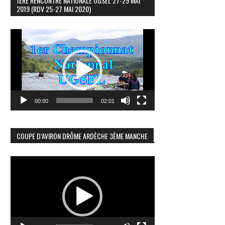
1ÈRE RENCONTRE NATIONALE UGSEL 27-29 MAI
2019 (RDV 25-27 MAI 2020)
Lecteur
vidéo
00:00
02:01
COUPE D’AVIRON DRÔME ARDÈCHE 3ÈME MANCHE
Lecteur
vidéo