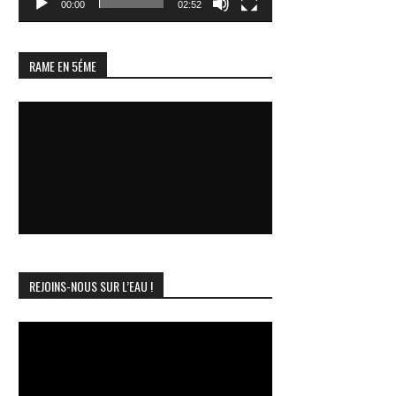
00:00
02:52
RAME EN 5ÉME
REJOINS-NOUS SUR L’EAU !
Lecteur
vidéo