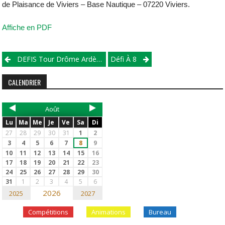
de Plaisance de Viviers – Base Nautique – 07220 Viviers.
Affiche en PDF
DEFIS Tour Drôme Ardèche
Défi À 8
CALENDRIER
Août
Lu
Ma
Me
Je
Ve
Sa
Di
27
28
29
30
31
1
2
3
4
5
6
7
8
9
10
11
12
13
14
15
16
17
18
19
20
21
22
23
24
25
26
27
28
29
30
31
1
2
3
4
5
6
2026
2025
2027
Compétitions
Animations
Bureau