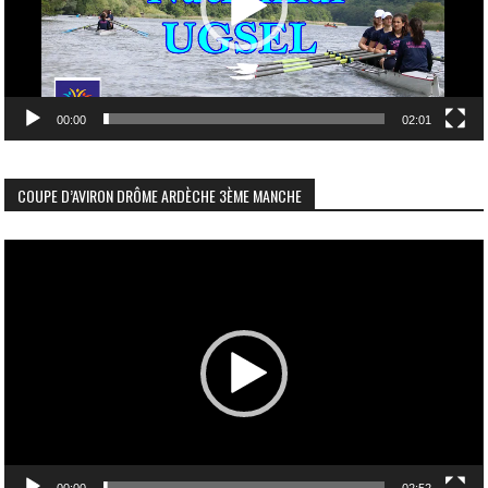
00:00
02:01
COUPE D’AVIRON DRÔME ARDÈCHE 3ÈME MANCHE
Lecteur
vidéo
00:00
02:52