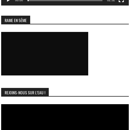
RAME EN 5ÉME
REJOINS-NOUS SUR L’EAU !
Lecteur
vidéo