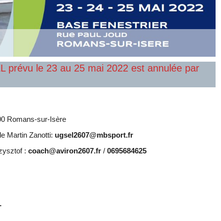
 prévu le 23 au 25 mai 2022 est annulée par
00 Romans-sur-Isère
 Martin Zanotti:
ugsel2607@mbsport.fr
ysztof :
coach@aviron2607.fr
/
0695684625
L