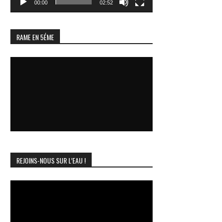
00:00
02:52
RAME EN 5ÉME
REJOINS-NOUS SUR L’EAU !
Lecteur
vidéo