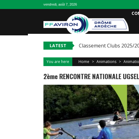
vendredi, août 7, 2026
CO
Classement Clubs 2025/2
LATEST
You are here
Home
>
Animations
>
Animatio
2ème RENCONTRE NATIONALE UGSEL