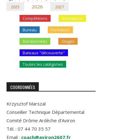
2026
2025
2027
Compétitions
Animations
Bureau
Formation
Randonnées
Stages
Bateaux "découverte"
Toutes les catégories
COORDONNÉES
Krzysztof Marszal
Conseiller Technique Départemental
Comité Drôme Ardèche d’Aviron
Tél. : 07 44 70 35 57
Email :
coach@aviron2607.fr