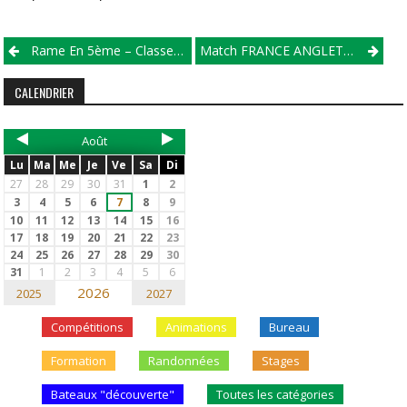
Rame En 5ème – Classement Départemental 2021/2022
Match FRANCE ANGLETERRRE
CALENDRIER
Août
Lu
Ma
Me
Je
Ve
Sa
Di
27
28
29
30
31
1
2
3
4
5
6
7
8
9
10
11
12
13
14
15
16
17
18
19
20
21
22
23
24
25
26
27
28
29
30
31
1
2
3
4
5
6
2026
2025
2027
Compétitions
Animations
Bureau
Formation
Randonnées
Stages
Bateaux "découverte"
Toutes les catégories