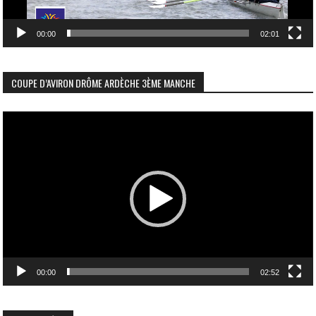
00:00
02:01
COUPE D’AVIRON DRÔME ARDÈCHE 3ÈME MANCHE
Lecteur
vidéo
00:00
02:52