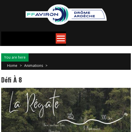
You are here
Home
>
Animations
>
Défi À 8