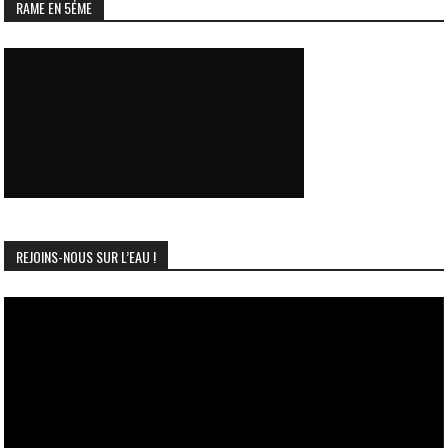
RAME EN 5ÉME
REJOINS-NOUS SUR L’EAU !
Lecteur
vidéo