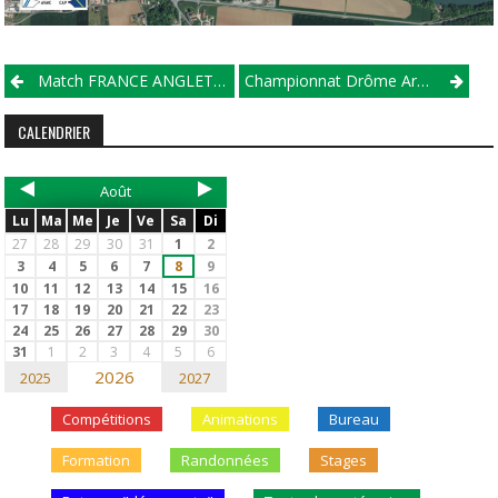
Match FRANCE ANGLETERRRE
Championnat Drôme Ardèche 2022/2023-Manche 2
CALENDRIER
Août
Lu
Ma
Me
Je
Ve
Sa
Di
27
28
29
30
31
1
2
3
4
5
6
7
8
9
10
11
12
13
14
15
16
17
18
19
20
21
22
23
24
25
26
27
28
29
30
31
1
2
3
4
5
6
2026
2025
2027
Compétitions
Animations
Bureau
Formation
Randonnées
Stages