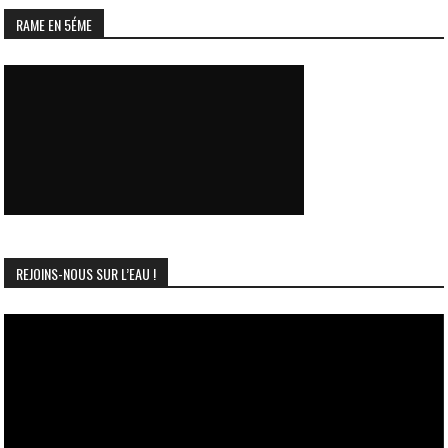
RAME EN 5ÉME
REJOINS-NOUS SUR L’EAU !
Lecteur
vidéo