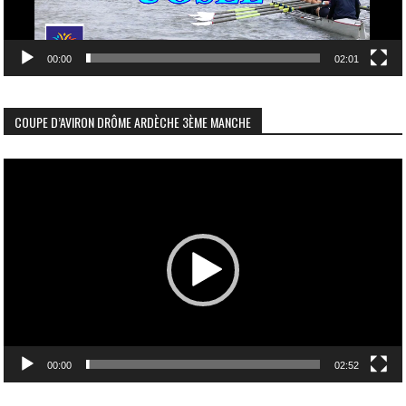
00:00
02:01
COUPE D’AVIRON DRÔME ARDÈCHE 3ÈME MANCHE
Lecteur
vidéo
00:00
02:52