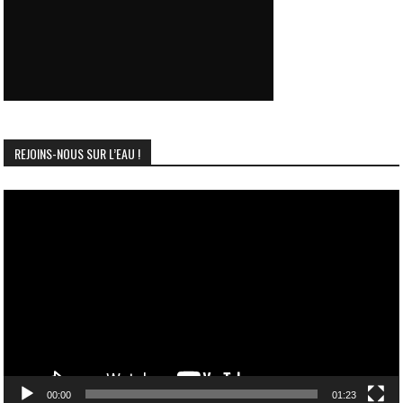
REJOINS-NOUS SUR L’EAU !
Lecteur
vidéo
00:00
01:23