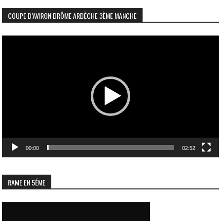
COUPE D’AVIRON DRÔME ARDÈCHE 3ÈME MANCHE
Lecteur
vidéo
00:00
02:52
RAME EN 5ÉME