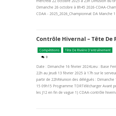
mercredi 22 octobre 2025 à 23h Diffusion du tir
Dimanche 26 octobre à 8h45 2026-CDAA-Cham
CDAA - 2025_2026_Championnat DA Manche 1 - 
Contrôle Hivernal – Tête De 
Compétitions
Tête De Rivière D'entraînement
0
Date : Dimanche 16 février 2024Lieu : Base Fe
22h au Jeudi 13 février 2025 à 17h sur le serveu
partir de 22hRéunion des délégués : Dimanche
15 09h15 Programme TDRTélécharger Avant prog
les J12 en fin de vague 1) CDAA-contrôle hiv