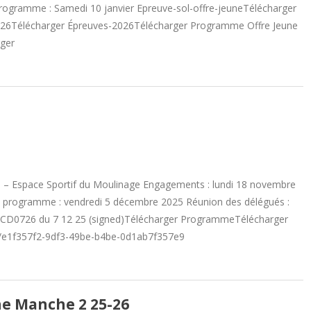
n programme : Samedi 10 janvier Epreuve-sol-offre-jeuneTélécharger
2026Télécharger Épreuves-2026Télécharger Programme Offre Jeune
rger
s – Espace Sportif du Moulinage Engagements : lundi 18 novembre
n programme : vendredi 5 décembre 2025 Réunion des délégués :
CD0726 du 7 12 25 (signed)Télécharger ProgrammeTélécharger
vent/e1f357f2-9df3-49be-b4be-0d1ab7f357e9
e Manche 2 25-26