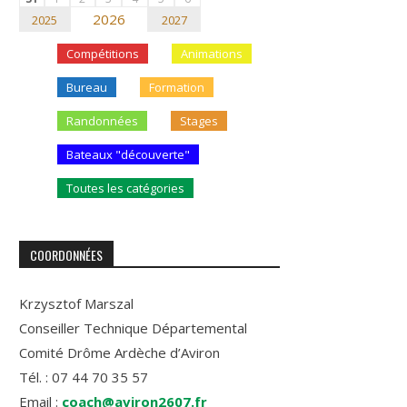
2026
2025
2027
Compétitions
Animations
Bureau
Formation
Randonnées
Stages
Bateaux "découverte"
Toutes les catégories
COORDONNÉES
Krzysztof Marszal
Conseiller Technique Départemental
Comité Drôme Ardèche d’Aviron
Tél. : 07 44 70 35 57
Email :
coach@aviron2607.fr