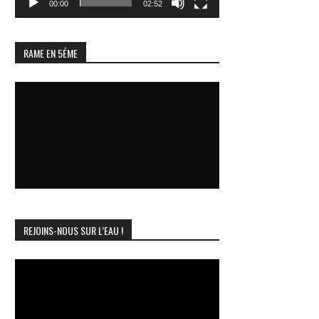
00:00
02:52
RAME EN 5ÉME
REJOINS-NOUS SUR L’EAU !
Lecteur
vidéo