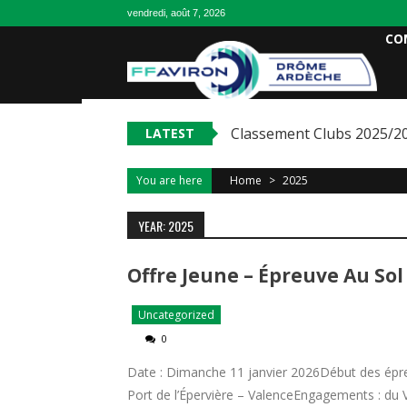
vendredi, août 7, 2026
CO
Classement Clubs 2025/2
LATEST
You are here
Home
>
2025
YEAR: 2025
Offre Jeune – Épreuve Au Sol
Uncategorized
0
Date : Dimanche 11 janvier 2026Début des épreuv
Port de l’Épervière – ValenceEngagements : du