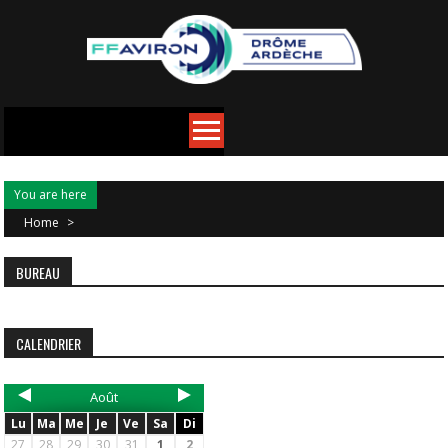
You are here
Home
>
BUREAU
CALENDRIER
Août
Lu
Ma
Me
Je
Ve
Sa
Di
27
28
29
30
31
1
2