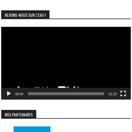
REJOINS-NOUS SUR L’EAU !
Lecteur
vidéo
00:00
01:23
NOS PARTENAIRES