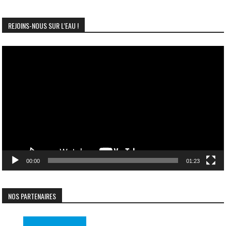
REJOINS-NOUS SUR L’EAU !
Lecteur
vidéo
00:00
01:23
NOS PARTENAIRES