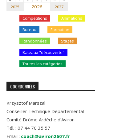
2026
2025
2027
Compétitions
Animations
Bureau
Formation
Randonnées
Stages
Bateaux "découverte"
Toutes les catégories
COORDONNÉES
Krzysztof Marszal
Conseiller Technique Départemental
Comité Drôme Ardèche d’Aviron
Tél. : 07 44 70 35 57
Email :
coach@aviron2607.fr