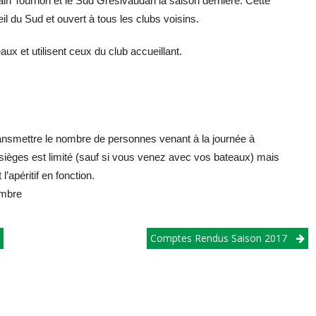
ain Tournon et le Sud Grésivaudan la saison dernière. Cette
eil du Sud et ouvert à tous les clubs voisins.
aux et utilisent ceux du club accueillant.
transmettre le nombre de personnes venant à la journée à
sièges est limité (sauf si vous venez avec vos bateaux) mais
l’apéritif en fonction.
embre
Comptes Rendus Saison 2017