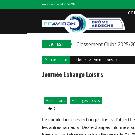
vendredi, août 7, 2026
CO
Classement Clubs 2025/2
LATEST
You are here
Home
>
Animations
>
Journée Echange Loisirs
Animations
Echanges Loisirs
0
Le comité lance les échanges loisirs, l’objectif
les autres rameurs. Des échanges informels sur