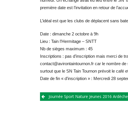
humeur. Un échange avait eu lieu entre le SN T
première date est l’invitation en retour de l’accu
L’idéal est que les clubs de déplacent sans bate
Date : dimanche 2 octobre à 9h
Lieu : Tain l’Hermitage – SNTT
Nb de sièges maximum : 45
Inscriptions : pas d’inscription mais merci de 
contact@avirontaintournon.fr car le nombre de 
surtout que le SN Tain Tournon prévoit le café et 
Date de fin « d’inscription » : Mercredi 28 sept
Journée Sport Nature Jeunes 2016 Ardèche