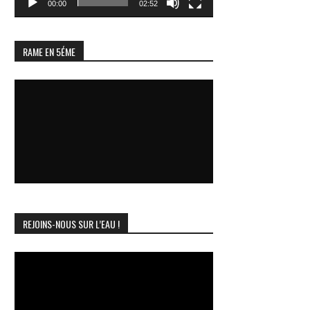
00:00
02:52
RAME EN 5ÉME
REJOINS-NOUS SUR L’EAU !
Lecteur
vidéo