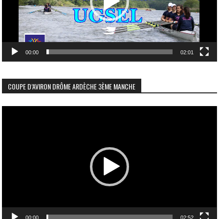
00:00
02:01
COUPE D’AVIRON DRÔME ARDÈCHE 3ÈME MANCHE
Lecteur
vidéo
00:00
02:52