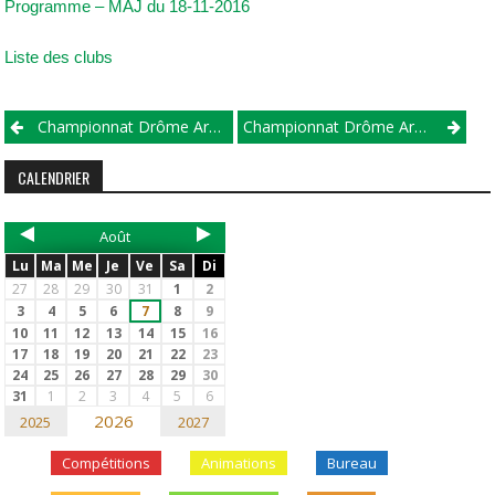
Programme – MAJ du 18-11-2016
Liste des clubs
Championnat Drôme Ardèche 2017 – Manche 1
Championnat Drôme Ardèche Aviron Indoor 2017
CALENDRIER
Août
Lu
Ma
Me
Je
Ve
Sa
Di
27
28
29
30
31
1
2
3
4
5
6
7
8
9
10
11
12
13
14
15
16
17
18
19
20
21
22
23
24
25
26
27
28
29
30
31
1
2
3
4
5
6
2026
2025
2027
Compétitions
Animations
Bureau