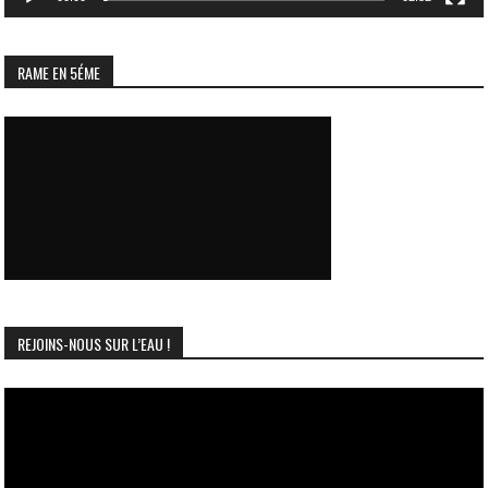
RAME EN 5ÉME
REJOINS-NOUS SUR L’EAU !
Lecteur
vidéo