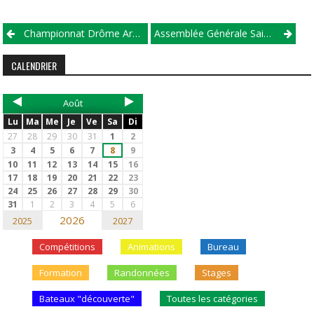
Championnat Drôme Ardèche 2017 – Manche 2 (/!\ ANNULEE)
Assemblée Générale Saison 2015-2016
CALENDRIER
Août
Lu
Ma
Me
Je
Ve
Sa
Di
27
28
29
30
31
1
2
3
4
5
6
7
8
9
10
11
12
13
14
15
16
17
18
19
20
21
22
23
24
25
26
27
28
29
30
31
1
2
3
4
5
6
2026
2025
2027
Compétitions
Animations
Bureau
Formation
Randonnées
Stages
Bateaux "découverte"
Toutes les catégories