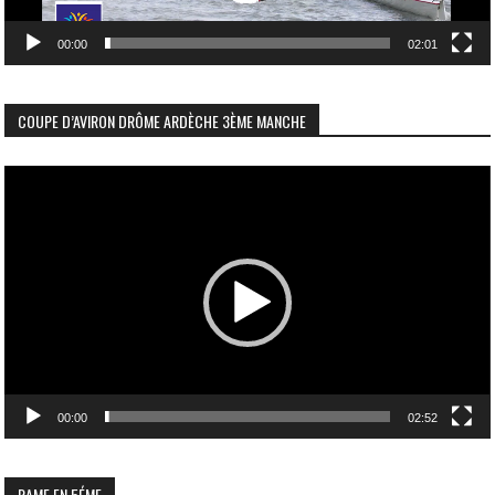
00:00
02:01
COUPE D’AVIRON DRÔME ARDÈCHE 3ÈME MANCHE
Lecteur
vidéo
00:00
02:52
RAME EN 5ÉME