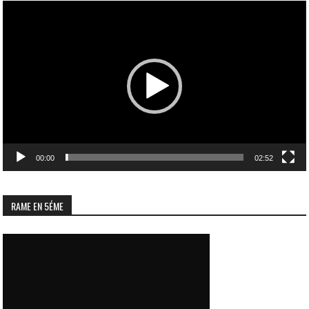
Lecteur
vidéo
00:00
02:52
RAME EN 5ÉME