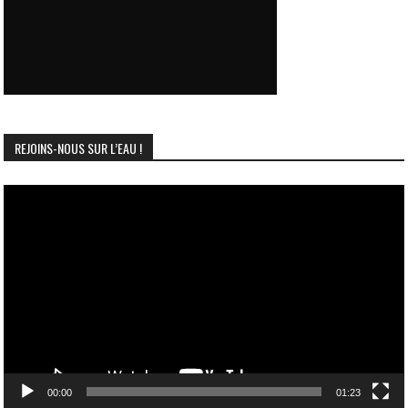
REJOINS-NOUS SUR L’EAU !
Lecteur
vidéo
00:00
01:23