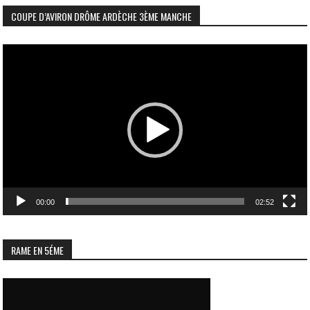
COUPE D’AVIRON DRÔME ARDÈCHE 3ÈME MANCHE
Lecteur
vidéo
00:00
02:52
RAME EN 5ÉME