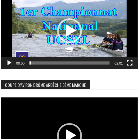
vidéo
00:00
02:01
COUPE D’AVIRON DRÔME ARDÈCHE 3ÈME MANCHE
Lecteur
vidéo