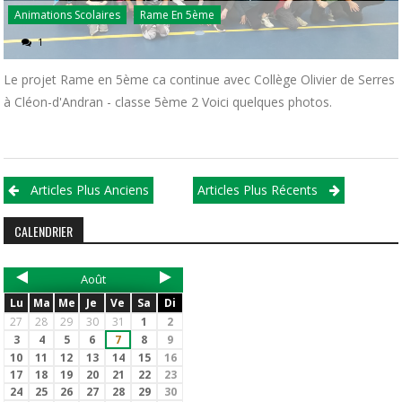
Animations Scolaires
Rame En 5ème
1
Le projet Rame en 5ème ca continue avec Collège Olivier de Serres
à Cléon-d'Andran - classe 5ème 2 Voici quelques photos.
Articles Plus Anciens
Articles Plus Récents
CALENDRIER
Août
Lu
Ma
Me
Je
Ve
Sa
Di
27
28
29
30
31
1
2
3
4
5
6
7
8
9
10
11
12
13
14
15
16
17
18
19
20
21
22
23
24
25
26
27
28
29
30