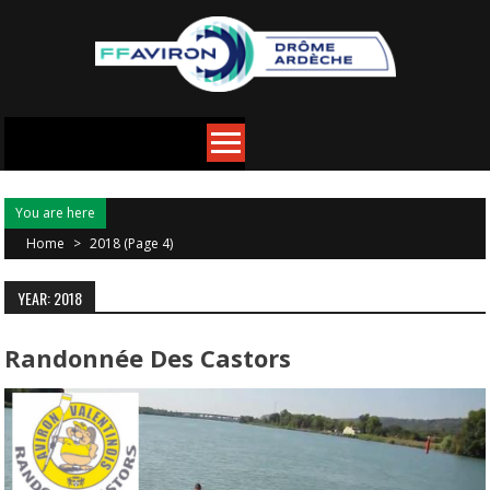
You are here
Home
>
2018
(Page 4)
YEAR: 2018
Randonnée Des Castors