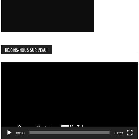
REJOINS-NOUS SUR L’EAU !
Lecteur
vidéo
00:00
01:23