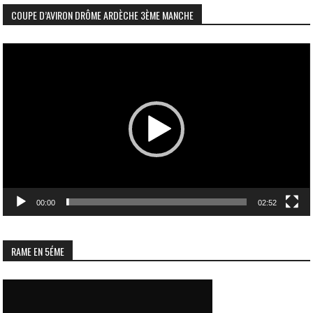
COUPE D’AVIRON DRÔME ARDÈCHE 3ÈME MANCHE
Lecteur
vidéo
00:00
02:52
RAME EN 5ÉME