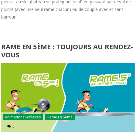
pointe, au skif (bateau se pratiquant seul) en passant par des 4 de
pointe (avec une seul rame chacun) ou de couple avec et sans
barreur,
RAME EN 5ÈME : TOUJOURS AU RENDEZ-
VOUS
Animations Scolaires
Rame En 5ème
0