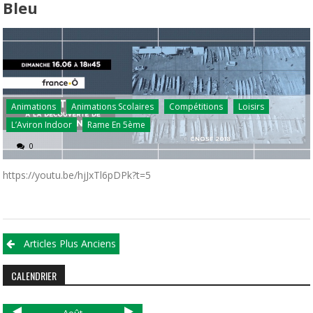
Bleu
Animations
Animations Scolaires
Compétitions
Loisirs
L’Aviron Indoor
Rame En 5ème
0
https://youtu.be/hjJxTl6pDPk?t=5
Articles Plus Anciens
CALENDRIER