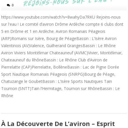
0
https://www.youtube.com/watch?v=8wahyDa7RKU Rejoins-nous
sur l'eau ! Le comité d’aviron Drôme Ardèche compte 6 clubs dont
5 en Drôme et 1 en Ardèche. Aviron Romanais Péageois
(ARP)Romans sur Isère, Bourg de PéageBassin : L’Isère Aviron
Valentinois (AV)Valence, Guilherand GrangesBassin : Le Rhône
Aviron Viviers Montélimar Chateauneuf (AVMC)Vivier, Montélimar,
Chateauneuf du RhôneBassin : Le Rhône Club d’Aviron de
Pierrelatte (CAP)Pierrelatte, BollèneBassin : Lac de Pigne Dorée
Sport Nautique Romanais Péageois (SNRPG)Bourg de Péage,
Chatuzange le GoubetBassin : L’Isère Sports Nautiques Tain
Tournon (SNTT)Tain l’Hermitage, Tournon sur RhôneBassin : Le
Rhône
À La Découverte De L’aviron – Esprit