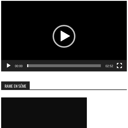
Lecteur
vidéo
00:00
02:52
RAME EN 5ÉME