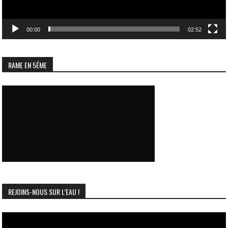
00:00
02:52
RAME EN 5ÉME
REJOINS-NOUS SUR L’EAU !
Lecteur