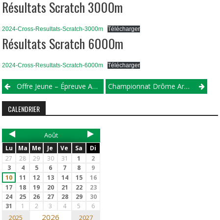
Résultats Scratch 3000m
2024-Cross-Resultats-Scratch-3000m
Télécharger
Résultats Scratch 6000m
2024-Cross-Resultats-Scratch-6000m
Télécharger
Offre Jeune – Épreuve Au Sol 2024
Championnat Drôme Ardèche 2023-2024 – Manche 3
CALENDRIER
Août
Lu
Ma
Me
Je
Ve
Sa
Di
27
28
29
30
31
1
2
3
4
5
6
7
8
9
10
11
12
13
14
15
16
17
18
19
20
21
22
23
24
25
26
27
28
29
30
31
1
2
3
4
5
6
2026
2025
2027